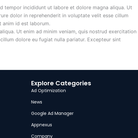
d tempor incididunt ut labore et dolore magna aliqua. Ut
re dolor in reprehenderit in voluptate velit esse cillum
it anim id est laborum.
aliqua. Ut enim ad minim veniam, quis nostrud exercitation
illum dolore eu fugiat nulla pariatur. Excepteur sint
Explore Categories
Ad Optimization
News
Google Ad Manager
Appnexus
Company