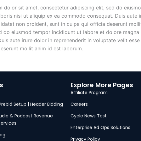
dolor sit amet, consectetur adipiscing elit, sed do eiusmo
oris nisi ut aliquip ex ea commodo consequat. Duis aute iru
idatat non proident, sunt in culpa qui officia deserunt moll
ed do eiusmod tempor incididunt ut labore et dolore magna 
s aute irure dolor in reprehenderit in voluptate velit esse c
deserunt mollit anim id est laborum.
s
Explore More Pages
Affiliate Program
 Prebid Setup | Header Bidding
Careers
Audio & Podcast Revenue
Cycle News Test
Services
Enterprise Ad Ops Solutions
log
Privacy Policy