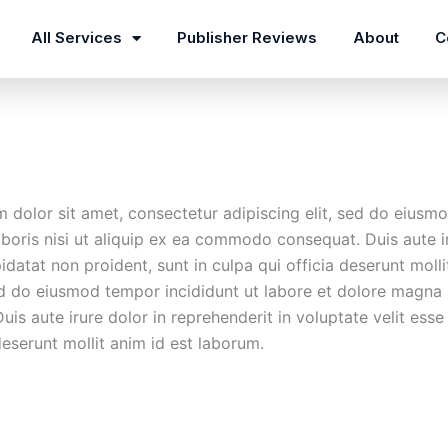
All Services
Publisher Reviews
About
C
dolor sit amet, consectetur adipiscing elit, sed do eiusmo
oris nisi ut aliquip ex ea commodo consequat. Duis aute iru
idatat non proident, sunt in culpa qui officia deserunt moll
ed do eiusmod tempor incididunt ut labore et dolore magna 
s aute irure dolor in reprehenderit in voluptate velit esse c
deserunt mollit anim id est laborum.